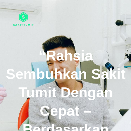
“Rahsia
Sembuhkan Sakit
Tumit Dengan
Cepat –
Berdasarkan