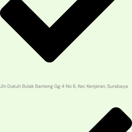
Jln Dukuh Bulak Banteng Gg 4 No 6, Kec Kenjeran, Surabaya