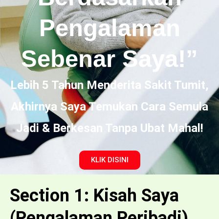
Pengalaman
Sebenar Saya!”
Lebih 5 Tahun Menderita Sakit Tumit,
Akhirnya Saya Temukan Cara Semula
Jadi & Berkesan Tanpa Ubat Mahal!
KLIK DISINI
Section 1: Kisah Saya
(Pengalaman Peribadi)